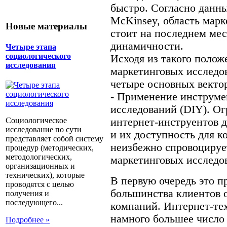
быстро. Согласно данн
McKinsey, область мар
Новые материалы
стоит на последнем ме
динамичности.
Четыре этапа
социологического
Исходя из такого полож
исследования
маркетинговых исследо
четыре основных вектор
- Применение инструме
исследований (DIY). О
интернет-инструентов 
Социологическое
исследование по сути
и их доступность для 
представляет собой систему
неизбежно спровоцируе
процедур (методических,
методологических,
маркетинговых исследо
организационных и
технических), которые
В первую очередь это п
проводятся с целью
большинства клиентов 
получения и
последующего...
компаний. Интернет-те
намного большее число
Подробнее »