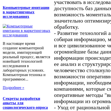
участвовать в исследов
Компьютерные имитации
доступность баз данных
в маркетинговых
возможность моменталь
исследованиях
значительно оптимизир
обработку.
- Развитие технологий 
собирая информацию, м
В настоящее время
и все цивилизованное ч
создание компьютерной
огромнейшие базы данн
модели, имитирующей
реальный процесс, является
информации происходит 
новейшей технологией
ее анализ и структурир
исследования в
человечество столкнуло
лабораторных условиях.
Компьютерная техника и
возможности оперативн
программное...
информации, необходим
Подробнее »
компаниями, которые с
оперативные методы "в
Секреты разработки
информации из огромны
анкеты для
- Уход от рациональной
социологического опроса