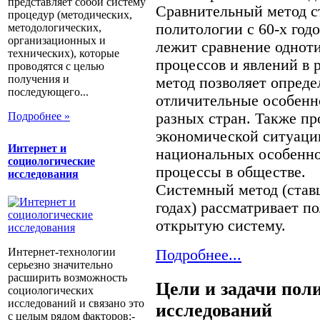
представляет собой систему
Сравнительный метод с
процедур (методических,
политологии с 60-х годо
методологических,
организационных и
лежит сравнение однот
технических), которые
процессов и явлений в 
проводятся с целью
получения и
метод позволяет опреде
последующего...
отличительные особенн
разных стран. Также пр
Подробнее »
экономической ситуаци
Интернет и
национальных особенно
социологические
процессы в обществе.
исследования
Системный метод (став
годах) рассматривает п
открытую систему.
Интернет-технологии
Подробнее...
серьезно значительно
расширить возможность
Цели и задачи пол
социологических
исследований и связано это
исследований
с целым рядом факторов:-