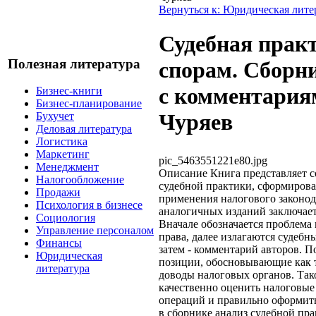
Вернуться к: Юридическая лите
Судебная прак
Полезная литература
спорам. Сборн
c комментариями
Бизнес-книги
Бизнес-планирование
Чуряев
Бухучет
Деловая литература
Логистика
Маркетинг
pic_5463551221e80.jpg
Менеджмент
Описание
Книга представляет 
Налогообложение
судебной практики, сформиров
Продажи
применения налогового законода
Психология в бизнесе
аналогичных изданий заключает
Социология
Вначале обозначается проблема
Управление персоналом
права, далее излагаются судебн
Финансы
затем - комментарий авторов. 
Юридическая
позиции, обосновывающие как т
литература
доводы налоговых органов. Так
качественно оценить налоговые
операций и правильно оформи
в сборнике анализ судебной пр