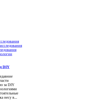
сследования
исследования
ледования
нологии
од DIY
едавние
ласти
но за DIY
хнологиями
стоятельные
а несу в...