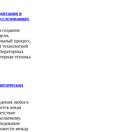
митации в
сследованиях
я создание
дели,
льный процесс,
й технологией
абораторных
терная техника
литических
едения любого
ется некая
етствие
желаемому.
ледование
хожести между