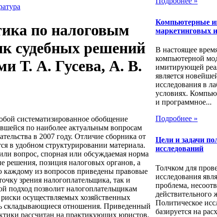
Подробнее »
ратура
Компьютерные и
тика по налоговым
маркетинговых и
ик судебных решений
В настоящее врем
компьютерной мо
 Т. А. Гусева, А. В.
имитирующей реа
является новейше
исследования в л
условиях. Компью
и программное...
Подробнее »
собой систематизированное обобщение
авшейся по наиболее актуальным вопросам
тельства в 2007 году. Отличие сборника от
Цели и задачи по
ся в удобном структурировании материала.
исследований
 или вопрос, спорная или обсуждаемая норма
ые решения, позиция налоговых органов, а
Толчком для пров
По каждому из вопросов приведены правовые
исследования явля
очку зрения налогоплательщика, так и
проблема, несоотв
ой подход позволит налогоплательщикам
действительного 
 риски осуществляемых хозяйственных
Политическое исс
ть складывающиеся отношения. Приведенный
базируется на рас
актики рассчитан на практикующих юристов,