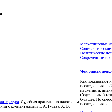
ия
Маркетинговые и
Социологические 
Политические исс
Современные тех
Чем опасен подх
Как показывают н
исследования в об
маркетинга, имен
("сделай сам") те
будущее. Но само
литература
Судебная практика по налоговым
исследования рынк
ий c комментариями Т. А. Гусева, А. В.