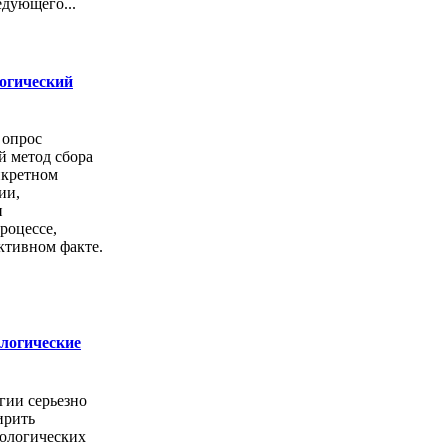
едующего...
логический
 опрос
й метод сбора
нкретном
ии,
и
роцессе,
ктивном факте.
ологические
гии серьезно
ирить
ологических