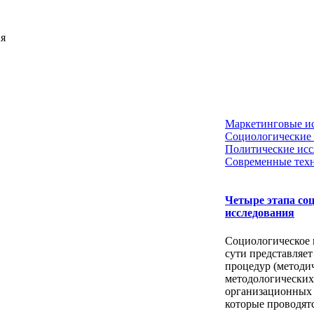
ия
Маркетинговые и
Социологические 
Политические исс
Современные тех
Четыре этапа со
исследования
Социологическое 
сути представляет
процедур (методи
методологических
организационных 
которые проводят