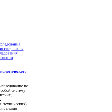
сследования
исследования
ледования
нологии
циологического
исследование по
 собой систему
ческих,
,
и технических),
ся с целью