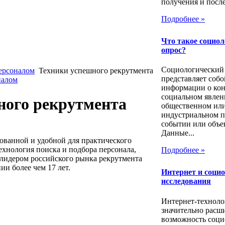
получения и посл
Подробнее »
Что такое социо
опрос?
Социологический
ерсоналом
Техники успешного рекрутмента
представляет собо
налом
информации о ко
социальном явлен
ного рекрутмента
общественном ил
индустриальном п
событии или объе
Данные...
ованной и удобной для практического
ехнология поиска и подбора персонала,
Подробнее »
 лидером российского рынка рекрутмента
и более чем 17 лет.
Интернет и соци
исследования
Интернет-техноло
значительно расш
возможность соци