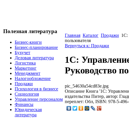
Полезная литература
Главная
Каталог
Продажи
1С:
пользователя
Бизнес-книги
Вернуться к: Продажи
Бизнес-планирование
Бухучет
1С: Управление
Деловая литература
Логистика
Руководство по
Маркетинг
Менеджмент
Налогообложение
Продажи
pic_54630a54cd83e.jpg
Психология в бизнесе
Описание
Книга '1С: Управление
Социология
издательства Питер, автор: Гладк
Управление персоналом
переплет: Обл, ISBN: 978-5-496
Финансы
Юридическая
литература