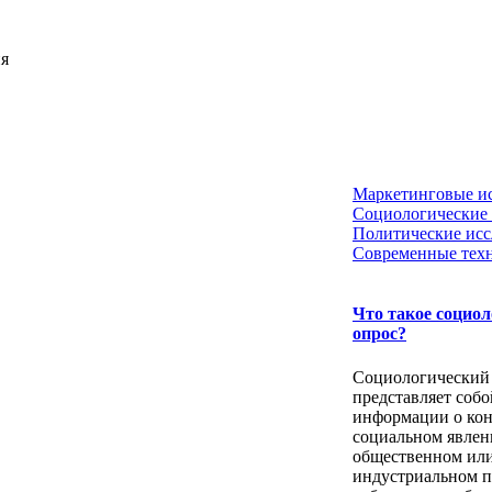
ия
Маркетинговые и
Социологические 
Политические исс
Современные тех
Что такое социо
опрос?
Социологический
представляет собо
информации о ко
социальном явлен
общественном ил
индустриальном п