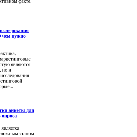
ктивном факте.
исследования
О чем нужно
актика,
маркетинговые
астую являются
, но и
 исследования
кетинговой
рые...
тки анкеты для
 опроса
 является
сложным этапом