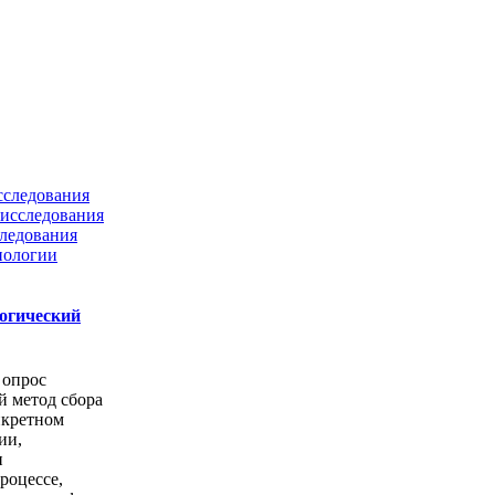
сследования
исследования
ледования
нологии
логический
 опрос
й метод сбора
нкретном
ии,
и
роцессе,