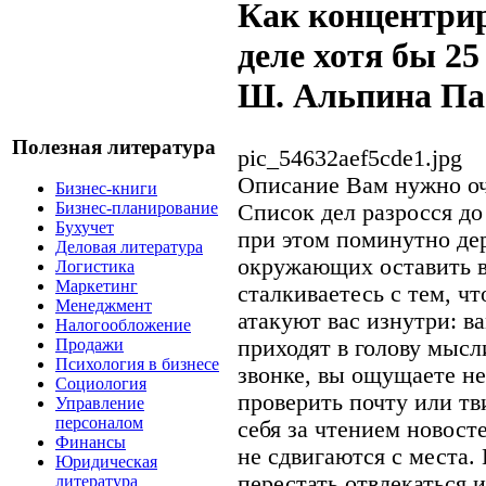
Как концентрир
деле хотя бы 25
Ш. Альпина П
Полезная литература
pic_54632aef5cde1.jpg
Описание
Вам нужно оч
Бизнес-книги
Бизнес-планирование
Список дел разросся до
Бухучет
при этом поминутно дер
Деловая литература
окружающих оставить ва
Логистика
Маркетинг
сталкиваетесь с тем, ч
Менеджмент
атакуют вас изнутри: ва
Налогообложение
приходят в голову мыс
Продажи
Психология в бизнесе
звонке, вы ощущаете н
Социология
проверить почту или тв
Управление
персоналом
себя за чтением новосте
Финансы
не сдвигаются с места. 
Юридическая
перестать отвлекаться 
литература