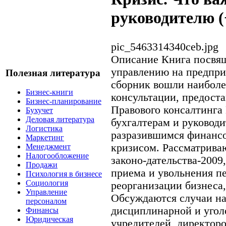
руководителю 
pic_5463314340ceb.jpg
Описание
Книга посвя
управлению на предпри
Полезная литература
сборник вошли наиболе
Бизнес-книги
консультации, предост
Бизнес-планирование
Правового консалтинг
Бухучет
Деловая литература
бухгалтерам и руководи
Логистика
разразившимся финанс
Маркетинг
кризисом. Рассматрива
Менеджмент
Налогообложение
законо-дательства-2009
Продажи
приема и увольнения пе
Психология в бизнесе
Социология
реорганизации бизнеса,
Управление
Обсуждаются случаи на
персоналом
дисциплинарной и угол
Финансы
Юридическая
учредителей, директоро