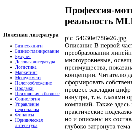
Профессия-мот
реальность M
Полезная литература
pic_54630ef786e26.jpg
Описание
В первой час
Бизнес-книги
Бизнес-планирование
преобразовании линейн
Бухучет
многоуровневые, освещ
Деловая литература
преимущества, показан
Логистика
Маркетинг
концепции. Читателю д
Менеджмент
сформировать собствен
Налогообложение
Продажи
процесс закладки цифр
Психология в бизнесе
изнутри, т. е. глазами
Социология
компаний. Также здесь
Управление
персоналом
практические подсказк
Финансы
но и описаны их соста
Юридическая
глубоко затронута тема
литература