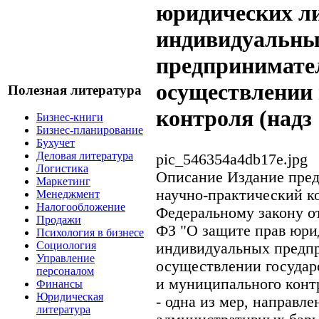
юридических л
индивидуальн
предпринимате
осуществлении 
Полезная литература
контроля (надз
Бизнес-книги
Бизнес-планирование
Бухучет
Деловая литература
pic_546354a4db17e.jpg
Логистика
Описание
Издание пред
Маркетинг
научно-практический к
Менеджмент
Налогообложение
Федеральному закону от
Продажи
ФЗ "О защите прав юри
Психология в бизнесе
Социология
индивидуальных предп
Управление
осуществлении государс
персоналом
и муниципального контр
Финансы
Юридическая
- одна из мер, направл
литература