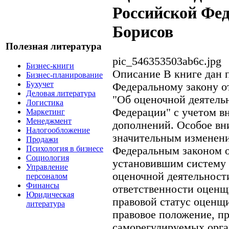
Российской Фед
Борисов
Полезная литература
pic_546353503ab6c.jpg
Бизнес-книги
Описание
В книге дан 
Бизнес-планирование
Бухучет
Федеральному закону о
Деловая литература
"Об оценочной деятель
Логистика
Федерации" с учетом в
Маркетинг
Менеджмент
дополнений. Особое вн
Налогообложение
значительным изменен
Продажи
Психология в бизнесе
Федеральным законом о
Социология
установившим систему 
Управление
оценочной деятельност
персоналом
Финансы
ответственности оценщ
Юридическая
правовой статус оценщи
литература
правовое положение, пр
саморегулируемых орга