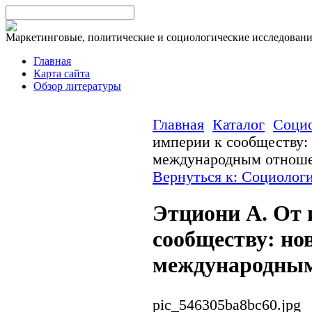
Маркетинговые, политические и социологические исследован
Главная
Карта сайта
Обзор литературы
Главная
Каталог
Соци
империи к сообществу:
международным отнош
Вернуться к: Социолог
Этциони А. От 
сообществу: но
международны
pic_546305ba8bc60.jpg