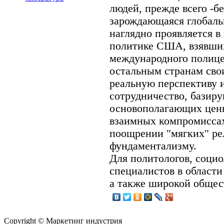
людей, прежде всего -б
зарождающаяся глобаль
наглядно проявляется 
политике США, взявших
международного полиц
остальным странам сво
реальную перспективу 
сотрудничество, базир
основополагающих ценн
взаимных компромиссах
поощрении "мягких" ре
фундаментализму.
Для политологов, социо
специалистов в област
а также широкой общес
Copyright © Маркетинг индустрия