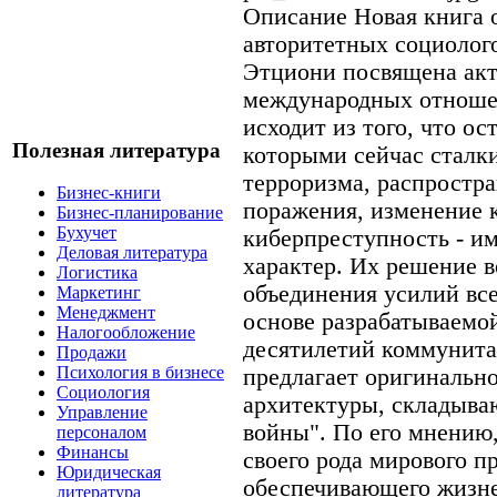
Описание
Новая книга 
авторитетных социолог
Этциони посвящена ак
международных отноше
исходит из того, что о
Полезная литература
которыми сейчас сталки
терроризма, распростр
Бизнес-книги
поражения, изменение 
Бизнес-планирование
Бухучет
киберпреступность - и
Деловая литература
характер. Их решение 
Логистика
объединения усилий все
Маркетинг
Менеджмент
основе разрабатываемо
Налогообложение
десятилетий коммунита
Продажи
Психология в бизнесе
предлагает оригинально
Социология
архитектуры, складыва
Управление
войны". По его мнению
персоналом
Финансы
своего рода мирового п
Юридическая
обеспечивающего жизне
литература