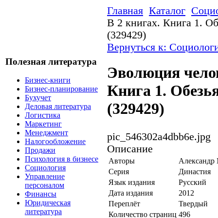
Главная
Каталог
Соци
В 2 книгах. Книга 1. О
(329429)
Вернуться к: Социолог
Полезная литература
Эволюция челов
Бизнес-книги
Книга 1. Обезь
Бизнес-планирование
Бухучет
(329429)
Деловая литература
Логистика
Маркетинг
Менеджмент
pic_546302a4dbb6e.jpg
Налогообложение
Описание
Продажи
Психология в бизнесе
Авторы
Александр
Социология
Серия
Династия
Управление
Язык издания
Русский
персоналом
Дата издания
2012
Финансы
Юридическая
Переплёт
Твердый
литература
Количество страниц
496