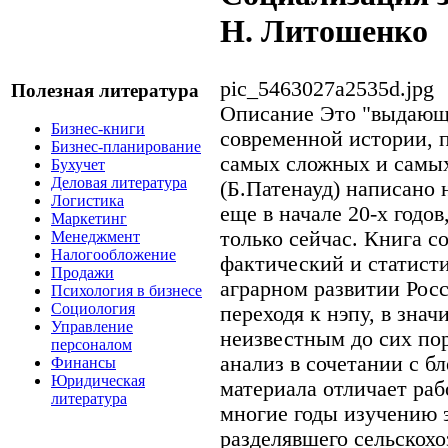
Н. Литошенко
pic_5463027a2535d.jpg
Полезная литература
Описание
Это "выдающ
Бизнес-книги
современной истории, 
Бизнес-планирование
самых сложных и самых
Бухучет
Деловая литература
(Б.Патенауд) написано
Логистика
еще в начале 20-х годо
Маркетинг
только сейчас. Книга 
Менеджмент
Налогообложение
фактический и статист
Продажи
аграрном развитии Росс
Психология в бизнесе
Социология
переходя к нэпу, в зна
Управление
неизвестным до сих по
персоналом
анализ в сочетании с 
Финансы
Юридическая
материала отличает раб
литература
многие годы изучению 
разделявшего сельскох