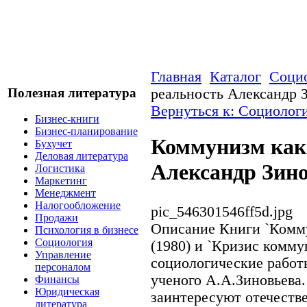
Главная
Каталог
Соци
Полезная литература
реальность Александр 
Вернуться к: Социолог
Бизнес-книги
Бизнес-планирование
Коммунизм как
Бухучет
Деловая литература
Александр Зин
Логистика
Маркетинг
Менеджмент
Налогообложение
pic_546301546ff5d.jpg
Продажи
Описание
Книги `Комму
Психология в бизнесе
Социология
(1980) и `Кризис комму
Управление
социологические работы
персоналом
ученого А.А.Зиновьева
Финансы
Юридическая
заинтересуют отечестве
литература