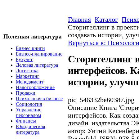
Главная
Каталог
Психо
Сторителлинг в проект
создавать истории, ул
Полезная литература
Вернуться к: Психологи
Бизнес-книги
Бизнес-планирование
Сторителлинг 
Бухучет
Деловая литература
интерфейсов. К
Логистика
Маркетинг
истории, улуч
Менеджмент
Налогообложение
Продажи
Психология в бизнесе
pic_546332be60387.jpg
Социология
Описание
Книга 'Стори
Управление
интерфейсов. Как созд
персоналом
Финансы
дизайн' издательства 
Юридическая
автор: Уитни Кесенбери
литература
Rosenfeld, ISBN: 978-5-