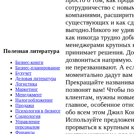
сотрудничество с новы
компаниями, расширить
существующих и как сд
выгодно.Никого не удив
как никогда трудно доб
менеджерами крупных к
Полезная литература
принимает решения. До
дозвониться напрямую. 
Бизнес-книги
не перезванивают. А есл
Бизнес-планирование
Бухучет
моментально дадут вам 
Деловая литература
Прекращайте названиват
Логистика
позвонят вам! Чтобы п
Маркетинг
Менеджмент
клиентам, нужны новые
Налогообложение
главное, особенное отн
Продажи
Психология в бизнесе
обо всем этом Джил Кон
Социология
Используйте предложен
Управление
прорваться к крупным к
персоналом
Финансы