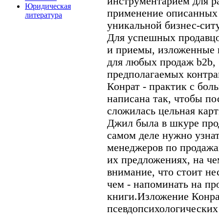
инструментарием для р
Юридическая
применение описанных 
литература
уникальной бизнес-ситу
Для успешных продавцо
и приемы, изложенные в
для любых продаж b2b,
предполагаемых контра
Конрат - практик с бол
написана так, чтобы по
сложилась цельная кар
Джил была в шкуре прод
самом деле нужно узнат
менеджеров по продажам
их предложениях, на ч
внимание, что стоит нес
чем - напоминать на пр
книги.Изложение Конра
псевдопсихологических 