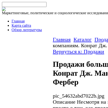
Маркетинговые, политические и социологические исследован
Главная
Карта сайта
Обзор литературы
Главная
Каталог
Прод
компаниям. Конрат Дж.
Вернуться к: Продажи
Продажи больш
Конрат Дж. Ман
Фербер
pic_54632abd7022b.jpg
Описание
Несмотря на н
просто о том, как прода