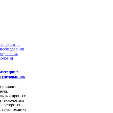
сследования
исследования
ледования
нологии
митации в
сследованиях
я создание
дели,
льный процесс,
й технологией
абораторных
терная техника