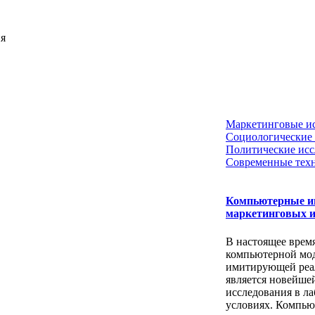
ия
Маркетинговые и
Социологические 
Политические исс
Современные тех
Компьютерные и
маркетинговых и
В настоящее врем
компьютерной мо
имитирующей реа
является новейше
исследования в л
условиях. Компью