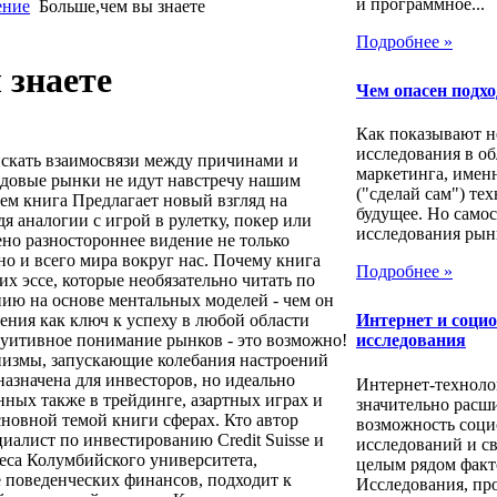
и программное...
ение
Больше,чем вы знаете
Подробнее »
 знаете
Чем опасен подх
Как показывают н
исследования в об
скать взаимосвязи между причинами и
маркетинга, имен
ндовые рынки не идут навстречу нашим
("сделай сам") те
м книга Предлагает новый взгляд на
будущее. Но само
я аналогии с игрой в рулетку, покер или
исследования рынк
ено разностороннее видение не только
о и всего мира вокруг нас. Почему книга
Подробнее »
х эссе, которые необязательно читать по
нию на основе ментальных моделей - чем он
ния как ключ к успеху в любой области
Интернет и соци
туитивное понимание рынков - это возможно!
исследования
низмы, запускающие колебания настроений
назначена для инвесторов, но идеально
Интернет-техноло
нных также в трейдинге, азартных играх и
значительно расш
сновной темой книги сферах. Кто автор
возможность соци
иалист по инвестированию Credit Suisse и
исследований и св
еса Колумбийского университета,
целым рядом факт
 поведенческих финансов, подходит к
Исследования, пр