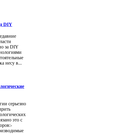
од DIY
едавние
ласти
но за DIY
хнологиями
стоятельные
а несу в...
ологические
гии серьезно
ирить
ологических
язано это с
оров:-
оизводимые