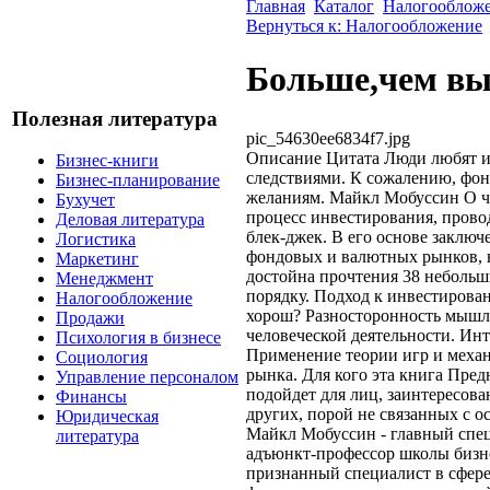
Главная
Каталог
Налогооблож
Вернуться к: Налогообложение
Больше,чем вы
Полезная литература
pic_54630ee6834f7.jpg
Описание
Цитата Люди любят и
Бизнес-книги
следствиями. К сожалению, фо
Бизнес-планирование
желаниям. Майкл Мобуссин О че
Бухучет
процесс инвестирования, провод
Деловая литература
блек-джек. В его основе заключ
Логистика
фондовых и валютных рынков, н
Маркетинг
достойна прочтения 38 небольши
Менеджмент
порядку. Подход к инвестирова
Налогообложение
хорош? Разносторонность мышле
Продажи
человеческой деятельности. Ин
Психология в бизнесе
Применение теории игр и меха
Социология
рынка. Для кого эта книга Пред
Управление персоналом
подойдет для лиц, заинтересова
Финансы
других, порой не связанных с о
Юридическая
Майкл Мобуссин - главный спец
литература
адъюнкт-профессор школы бизн
признанный специалист в сфере