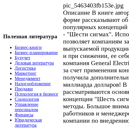
pic_5463403fb153e.jpg
Описание
В книге авто
форме рассказывают об
популярных концепций
- "Шести сигмах". Испо
Полезная литература
позволяет компаниям з
Бизнес-книги
выпускаемой продукции 
Бизнес-планирование
и при снижении, ее себ
Бухучет
компания General Electr
Деловая литература
Логистика
за счет применения ко
Маркетинг
получила дополнитель
Менеджмент
миллиарда долларов! В 
Налогообложение
Продажи
рассматриваются основ
Психология в бизнесе
концепции "Шесть сигм
Социология
Управление
методы. Большое внима
персоналом
работников и менеджер
Финансы
компании по внедрению
Юридическая
литература