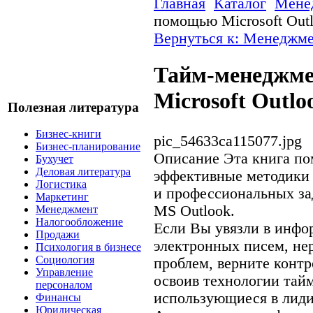
Главная
Каталог
Мене
помощью Microsoft Out
Вернуться к: Менеджм
Тайм-менеджме
Microsoft Outlo
Полезная литература
Бизнес-книги
pic_54633ca115077.jpg
Бизнес-планирование
Описание
Эта книга по
Бухучет
Деловая литература
эффективные методики
Логистика
и профессиональных з
Маркетинг
MS Outlook.
Менеджмент
Налогообложение
Если Вы увязли в инфо
Продажи
электронных писем, не
Психология в бизнесе
Социология
проблем, верните контр
Управление
освоив технологии тай
персоналом
использующиеся в лид
Финансы
Юридическая