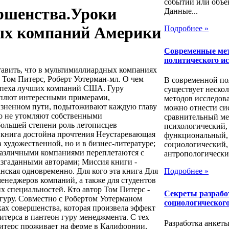
событии или объе
ершенства.Уроки
Данные...
ых компаний Америки
Подробнее »
Современные ме
политического и
авить, что в мультимиллиардных компаниях
 Том Питерс, Роберт Уотерман-мл. О чем
В современной п
спеха лучших компаний США. Гуру
существует нескол
плют интересными примерами,
методов исследов
изненном пути, подытоживают каждую главу
можно отнести си
о не утомляют собственными
сравнительный ме
ольшей степени роль летописцев
психологический,
 книга достойна прочтения Неустаревающая
функциональный,
в художественной, но и в бизнес-литературе;
социологический,
азличными компаниями переплетаются с
антропологический
азгаданными авторами; Миссия книги -
нская одновременно. Для кого эта книга Для
Подробнее »
менеджеров компаний, а также для студентов
х специальностей. Кто автор Том Питерс -
Секреты разрабо
-гуру. Совместно с Робертом Уотерманом
социологического
ках совершенства, которая произвела эффект
итерса в пантеон гуру менеджмента. С тех
Разработка анкеты
Питерс проживает на ферме в Калифорнии,