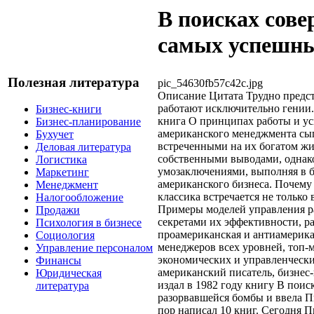
В поисках сов
самых успешн
Полезная литература
pic_54630fb57c42c.jpg
Описание
Цитата Трудно предст
работают исключительно гении.
Бизнес-книги
книга О принципах работы и у
Бизнес-планирование
американского менеджмента сы
Бухучет
встреченными на их богатом ж
Деловая литература
собственными выводами, однак
Логистика
умозаключениями, выполняя в б
Маркетинг
американского бизнеса. Почему
Менеджмент
классика встречается не только 
Налогообложение
Примеры моделей управления р
Продажи
секретами их эффективности, р
Психология в бизнесе
проамериканская и антиамерика
Социология
менеджеров всех уровней, топ-
Управление персоналом
экономических и управленчески
Финансы
американский писатель, бизнес
Юридическая
издал в 1982 году книгу В поис
литература
разорвавшейся бомбы и ввела П
пор написал 10 книг. Сегодня 