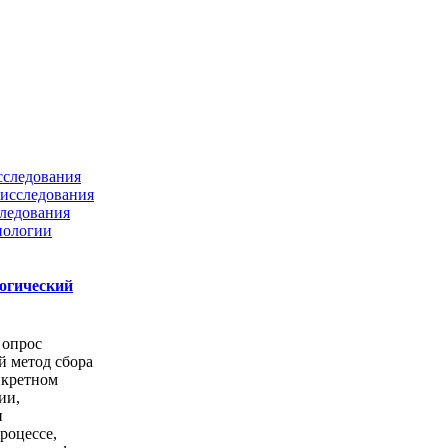
сследования
исследования
ледования
нологии
логический
 опрос
й метод сбора
нкретном
ии,
и
роцессе,