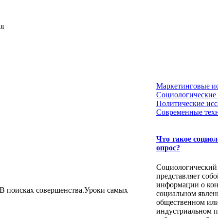
ия
Маркетинговые и
Социологические 
Политические исс
Современные тех
Что такое социо
опрос?
Социологический
представляет собо
информации о ко
В поисках совершенства.Уроки самых
социальном явлен
общественном ил
индустриальном п