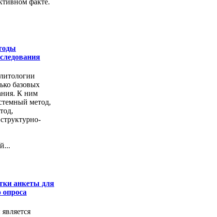
ктивном факте.
тоды
сследования
олитологии
ько базовых
ания. К ним
стемный метод,
тод,
 структурно-
...
тки анкеты для
 опроса
 является