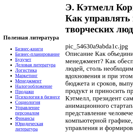
Э. Кэтмелл Кор
Как управлять
творческих люд
Полезная литература
pic_54630a9abda1c.jpg
Бизнес-книги
Описание
Как объедини
Бизнес-планирование
Бухучет
менеджмент? Как обесп
Деловая литература
людей, столь необходи
Логистика
вдохновения и при этом
Маркетинг
Менеджмент
бюджета и сроков, выпу
Налогообложение
продукт и приносить п
Продажи
Психология в бизнесе
Кэтмелл, президент са
Социология
анимационного стартап
Управление
представление человеч
персоналом
Финансы
компьютерной графике,
Юридическая
управления и формиров
литература