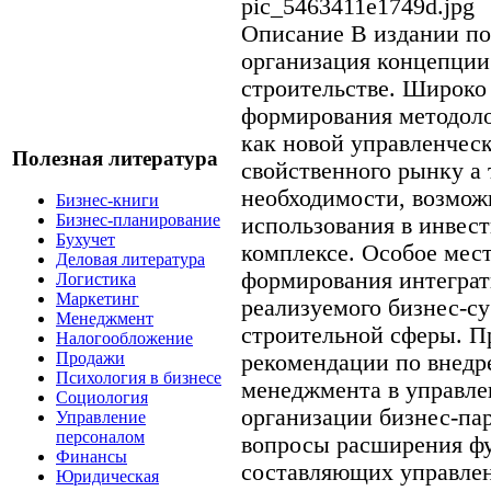
pic_5463411e1749d.jpg
Описание
В издании по
организация концепции
строительстве. Широк
формирования методол
как новой управленчес
Полезная литература
свойственного рынку а 
необходимости, возмож
Бизнес-книги
Бизнес-планирование
использования в инвес
Бухучет
комплексе. Особое мес
Деловая литература
формирования интеграт
Логистика
Маркетинг
реализуемого бизнес-с
Менеджмент
строительной сферы. П
Налогообложение
Продажи
рекомендации по внедр
Психология в бизнесе
менеджмента в управле
Социология
организации бизнес-па
Управление
персоналом
вопросы расширения ф
Финансы
составляющих управлен
Юридическая