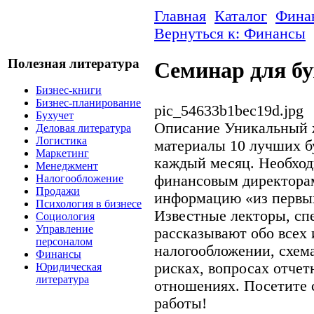
Главная
Каталог
Фина
Вернуться к: Финансы
Полезная литература
Семинар для бу
Бизнес-книги
Бизнес-планирование
pic_54633b1bec19d.jpg
Бухучет
Описание
Уникальный 
Деловая литература
Логистика
материалы 10 лучших б
Маркетинг
каждый месяц. Необход
Менеджмент
финансовым директорам
Налогообложение
Продажи
информацию «из первых
Психология в бизнесе
Известные лекторы, с
Социология
Управление
рассказывают обо всех 
персоналом
налогообложении, схем
Финансы
рисках, вопросах отчет
Юридическая
литература
отношениях. Посетите 
работы!