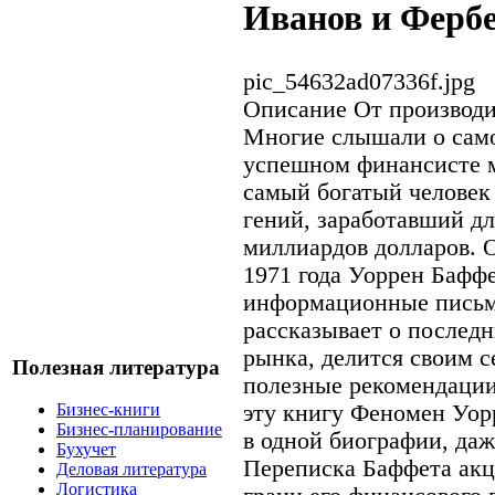
Иванов и Ферб
pic_54632ad07336f.jpg
Описание
От производи
Многие слышали о сам
успешном финансисте м
самый богатый человек
гений, заработавший дл
миллиардов долларов. О
1971 года Уоррен Бафф
информационные письма
рассказывает о послед
рынка, делится своим с
Полезная литература
полезные рекомендации
эту книгу Феномен Уор
Бизнес-книги
Бизнес-планирование
в одной биографии, даж
Бухучет
Переписка Баффета ак
Деловая литература
Логистика