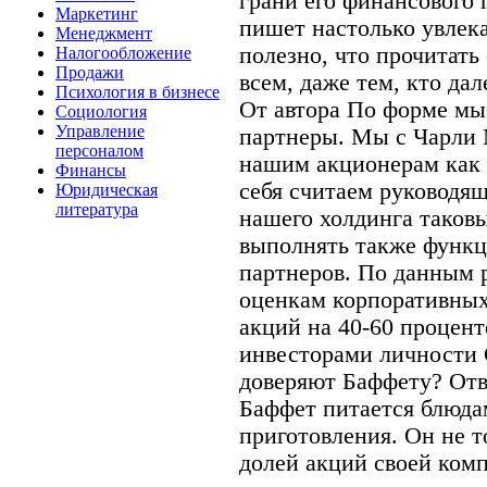
грани его финансового
Маркетинг
пишет настолько увлека
Менеджмент
полезно, что прочитать
Налогообложение
Продажи
всем, даже тем, кто да
Психология в бизнесе
От автора По форме мы 
Социология
Управление
партнеры. Мы с Чарли 
персоналом
нашим акционерам как 
Финансы
себя считаем руковод
Юридическая
литература
нашего холдинга таковы
выполнять также функ
партнеров. По данным 
оценкам корпоративных
акций на 40-60 процент
инвесторами личности 
доверяют Баффету? Отв
Баффет питается блюда
приготовления. Он не т
долей акций своей комп