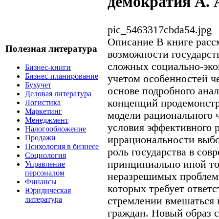
демократия А.
pic_5463317cbda54.jpg
Описание
В книге расс
Полезная литература
возможности государст
сложных социально-эко
Бизнес-книги
Бизнес-планирование
учетом особенностей че
Бухучет
основе подробного ана
Деловая литература
концепций продемонстр
Логистика
Маркетинг
модели рационального ч
Менеджмент
условия эффективного 
Налогообложение
Продажи
иррациональности выбо
Психология в бизнесе
роль государства в сов
Социология
принципиально иной то
Управление
персоналом
неразрешимых проблем 
Финансы
которых требует ответс
Юридическая
стремлении вмешаться 
литература
граждан. Новый образ с