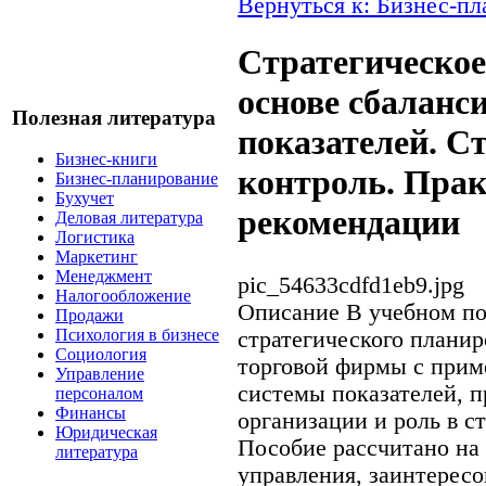
Вернуться к: Бизнес-п
Стратегическое
основе сбаланс
Полезная литература
показателей. С
Бизнес-книги
контроль. Пра
Бизнес-планирование
Бухучет
рекомендации
Деловая литература
Логистика
Маркетинг
Менеджмент
pic_54633cdfd1eb9.jpg
Налогообложение
Описание
В учебном по
Продажи
Психология в бизнесе
стратегического планир
Социология
торговой фирмы с прим
Управление
системы показателей, п
персоналом
Финансы
организации и роль в с
Юридическая
Пособие рассчитано на 
литература
управления, заинтерес