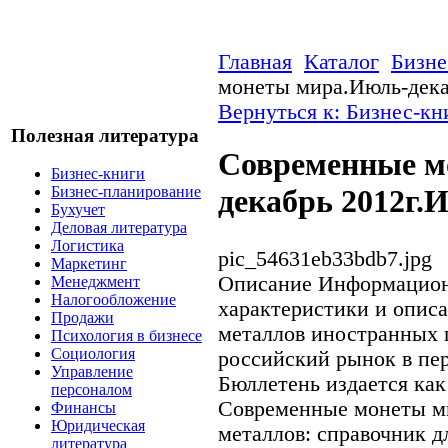
Главная
Каталог
Бизне
монеты мира.Июль-дека
Вернуться к: Бизнес-кн
Полезная литература
Современные м
Бизнес-книги
Бизнес-планирование
декабрь 2012г.
Бухучет
Деловая литература
Логистика
pic_54631eb33bdb7.jpg
Маркетинг
Описание
Информацион
Менеджмент
Налогообложение
характеристики и опис
Продажи
металлов иностранных 
Психология в бизнесе
Социология
российский рынок в пер
Управление
Бюллетень издается ка
персоналом
Современные монеты м
Финансы
Юридическая
металлов: справочник д
литература