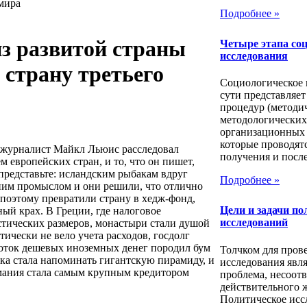
 мира
Подробнее »
из развитой страны
Четыре этапа со
исследования
 страну третьего
Социологическое 
сути представляет
процедур (методи
методологических
организационных 
которые проводят
журналист Майкл Льюис расследовал
получения и посл
 европейских стран, и то, что он пишет,
представьте: исландским рыбакам вдруг
Подробнее »
ним промыслом и они решили, что отлично
 поэтому превратили страну в хедж-фонд,
Цели и задачи по
ый крах. В Греции, где налоговое
исследований
тических размеров, монастыри стали душой
тически не вело учета расходов, госдолг
поток дешевых иноземных денег породил бум
Толчком для пров
ка стала напоминать гигантскую пирамиду, и
исследования явля
рмания стала самым крупным кредитором
проблема, несоотв
действительного 
Политическое исс