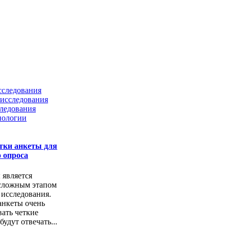
сследования
исследования
ледования
нологии
тки анкеты для
 опроса
 является
сложным этапом
 исследования.
анкеты очень
ать четкие
удут отвечать...