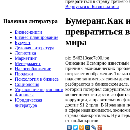
превратиться в страну третьего
Вернуться к: Бизнес-книги
Бумеранг.Как 
Полезная литература
превратиться в
Бизнес-книги
Бизнес-планирование
мира
Бухучет
Деловая литература
Логистика
pic_546313eae7e00.jpg
Маркетинг
Описание
Всемирно известный 
Менеджмент
причины экономических проблем
Налогообложение
потрясает воображение. Только 
Продажи
надоело заниматься своим древ
Психология в бизнесе
разбираются в банковском деле,
Социология
который потерпел сокрушительн
Управление персоналом
мошенничество достигло фантас
Финансы
коррупции, а правительство фак
Юридическая
достиг $1,2 трлн. В Ирландии 
литература
в сфере недвижимости, экономи
страна обанкротилась. Ну а Ге
стран-банкротов.