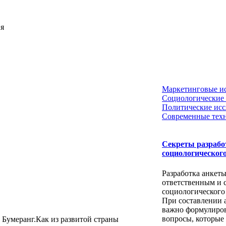
ия
Маркетинговые и
Социологические 
Политические исс
Современные тех
Секреты разрабо
социологического
Разработка анкеты
ответственным и 
социологического
При составлении 
важно формулиров
вопросы, которые б
Бумеранг.Как из развитой страны