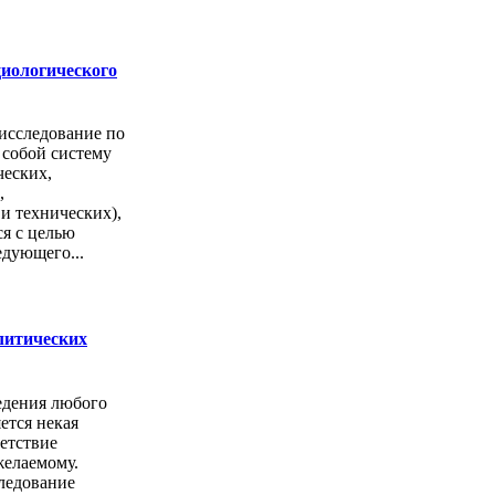
циологического
исследование по
 собой систему
ческих,
,
и технических),
ся с целью
едующего...
литических
едения любого
ется некая
етствие
желаемому.
ледование