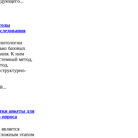
едующего...
тоды
сследования
олитологии
ько базовых
ания. К ним
стемный метод,
тод,
 структурно-
...
тки анкеты для
 опроса
 является
сложным этапом