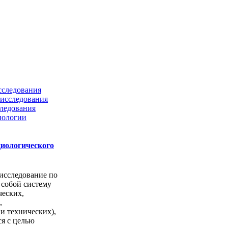
сследования
исследования
ледования
нологии
циологического
исследование по
 собой систему
ческих,
,
и технических),
ся с целью