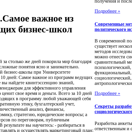
получения и посл
Подробнее »
.Самое важное из
Современные ме
щих бизнес-школ
политического и
В современной п
существует нескол
методов исследов
можно отнести си
 за столько же дней покорила мир благодаря
сравнительный ме
 сложные понятия ясно и занимательно.
психологический,
ой бизнес-школы при Университете
функциональный,
10 дней: Самое важное из программ ведущих
социологический,
е вы найдете квинтэссенцию знаний,
антропологический
менеджерам для эффективного управления
о ценит свое время и деньги. Всего за 10 дней
Подробнее »
входящих в программу любой уважающей себя
ративную этику, бухгалтерский учет,
Секреты разрабо
личественный анализ, финансы,
социологического
омику, стратегию, юридические вопросы; а
урсов по переговорам, публичным
Разработка анкеты
В результате вы научитесь: - разбираться в
ответственным и 
ставлять и осуществлять маркетинговый план;