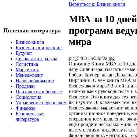
Вернуться к: Бизнес-книги
МВА за 10 дней
программ веду
Полезная литература
мира
Бизнес-книги
Бизнес-планирование
Бухучет
pic_546313e586f2a.jpg
Деловая литература
Описание
Книга MBA за 10 дней
Логистика
дару Силбигера излагать самые
Маркетинг
Роберт Брунер, декан Дарденск
Менеджмент
Виргинии. О чем книга МВА за 
Налогообложение
бизнес-школ мира? В этой книг
Продажи
необходимых руководителям и 
Психология в бизнесе
бизнесом. Это книга для тех, кт
Социология
вы изучите 10 ключевых тем, 
Управление персоналом
бизнес-школы: маркетинг, корпо
Финансы
организационное поведение, ко
Юридическая
операционное управление, экон
литература
еще пройдете несколько мини-к
выступлениям, лидерству и т.п. 
финансовой документации; - со