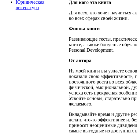
Юридическая
Для кого эта книга
литература
Для всех, кто хочет научиться а
во всех сферах своей жизни.
Фишка книги
Развивающие тесты, практическ
книге, а также бонусные обуча
Personal Development.
От автора
Из моей книги вы узнаете осно
доказали свою эффективность, 
постоянного роста во всех обла
физической, эмоциональной, дух
успеха есть прекрасная особенно
Усвойте основы, старательно пр
желаемого.
Вкладывайте время и другие ре
делать что-то эффективнее и, б
приносят неоценимые дивиденды
самые выгодные из доступных 