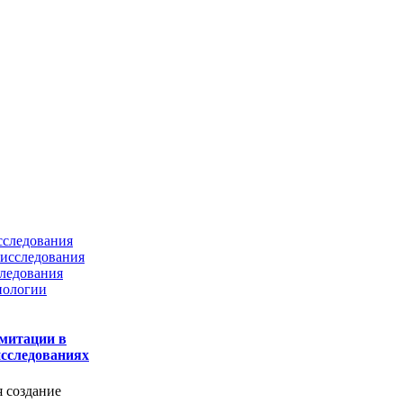
сследования
исследования
ледования
нологии
митации в
сследованиях
я создание