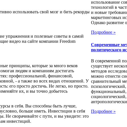
использование со
технологий в час
ктивно использовать свой мозг и бить рекорды
и новые требован
маркетинговых ис
Однако развитие о
Подробнее »
ие упражнения и полезные советы в самой
ющие видео на сайте компании Freedom
Современные ме
политического и
В современной п
вные принципы, которые за много веков
существует нескол
помогая людям и компаниям достигать
методов исследов
стях: профессиональной, финансовой,
можно отнести си
овной, - а также во всех видах отношений. У
сравнительный ме
сть: его просто достичь. Не легко, но просто.
психологический,
именяйте их, и вы точно добьетесь
функциональный,
социологический,
антропологический
сурсы в себя. Вы способны быть лучше,
езусловно, больше иметь. Инвестиции в себя
Подробнее »
. Не сворачивайте с пути, и вы увидите: это
вам инвестиций.