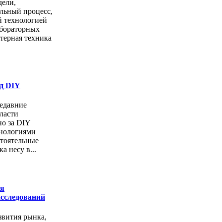
дели,
льный процесс,
й технологией
абораторных
терная техника
од DIY
едавние
ласти
но за DIY
хнологиями
стоятельные
а несу в...
ия
сследований
звития рынка,