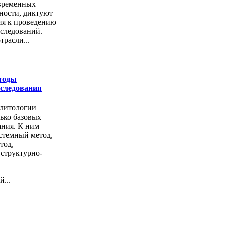
временных
тности, диктуют
ия к проведению
следований.
трасли...
тоды
сследования
олитологии
ько базовых
ания. К ним
стемный метод,
тод,
 структурно-
...