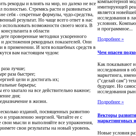
компьютерной мо
ть рекорды и влиять на мир, но далеко не все
имитирующей реа
л полностью. Стремясь расти и развиваться
является новейше
не себя - секретные формулы, чудо-средства,
исследования в л
енный результат. Но чаще всего ответ в нас
условиях. Компью
о использовать возможности своего мозга. В
и программное...
 консультанта в области
йдете проверенные методики ускоренного
Подробнее »
я и достижения рекордных показателей. Они
ки в применении. И хотя волшебных средств в
Чем опасен подх
ажутся вам настоящим чудом:
Как показывают н
 раза лучше;
исследования в об
ыре раза быстрее;
маркетинга, имен
ергией цели и достигать их;
("сделай сам") те
нтальные барьеры;
будущее. Но само
ы его хватало на все действительно важное;
исследования рынк
чение дня;
редназначение в жизни.
Подробнее »
 несколько изданий, посвященных развитию
Векторы развит
ю и управлению энергией. Читайте ее с
маркетинговых и
е свои мысли и выполняйте все упражнения,
нимете свои результаты на новый уровень.
Новые условия ра