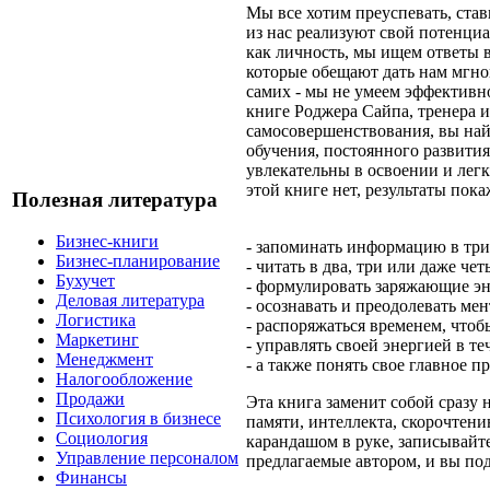
Мы все хотим преуспевать, стави
из нас реализуют свой потенциа
как личность, мы ищем ответы в
которые обещают дать нам мгнов
самих - мы не умеем эффективн
книге Роджера Сайпа, тренера и
самосовершенствования, вы на
обучения, постоянного развити
увлекательны в освоении и лег
этой книге нет, результаты пок
Полезная литература
Бизнес-книги
- запоминать информацию в три
Бизнес-планирование
- читать в два, три или даже чет
Бухучет
- формулировать заряжающие эн
Деловая литература
- осознавать и преодолевать ме
Логистика
- распоряжаться временем, чтоб
Маркетинг
- управлять своей энергией в те
Менеджмент
- а также понять свое главное п
Налогообложение
Продажи
Эта книга заменит собой сразу
Психология в бизнесе
памяти, интеллекта, скорочтени
Социология
карандашом в руке, записывайт
Управление персоналом
предлагаемые автором, и вы под
Финансы