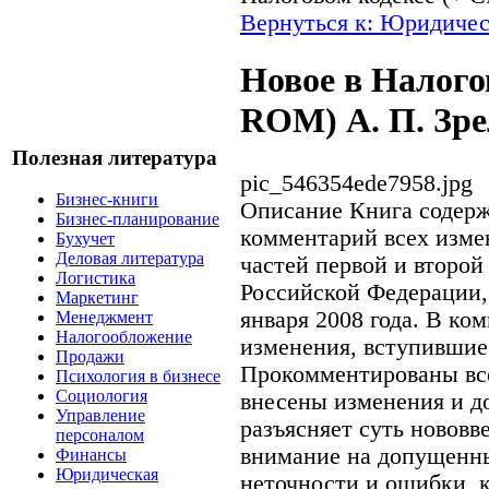
Вернуться к: Юридичес
Новое в Налого
ROM) А. П. Зре
Полезная литература
pic_546354ede7958.jpg
Бизнес-книги
Описание
Книга содерж
Бизнес-планирование
комментарий всех изме
Бухучет
Деловая литература
частей первой и второй
Логистика
Российской Федерации,
Маркетинг
января 2008 года. В ко
Менеджмент
Налогообложение
изменения, вступившие 
Продажи
Прокомментированы все
Психология в бизнесе
Социология
внесены изменения и д
Управление
разъясняет суть нововв
персоналом
внимание на допущенны
Финансы
Юридическая
неточности и ошибки, 