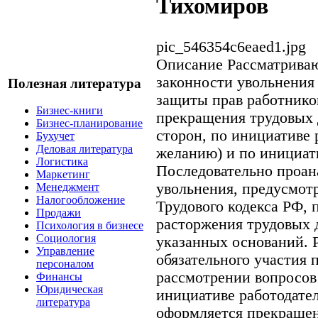
Тихомиров
pic_546354c6eaed1.jpg
Описание
Рассматриваю
законности увольнения
Полезная литература
защиты прав работнико
Бизнес-книги
прекращения трудовых 
Бизнес-планирование
сторон, по инициативе 
Бухучет
Деловая литература
желанию) и по инициати
Логистика
Последовательно проан
Маркетинг
увольнения, предусмотр
Менеджмент
Налогообложение
Трудового кодекса РФ,
Продажи
расторжения трудовых 
Психология в бизнесе
Социология
указанных оснований. 
Управление
обязательного участия 
персоналом
рассмотрении вопросов
Финансы
Юридическая
инициативе работодател
литература
оформляется прекращен