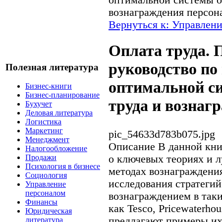
оптимальной системы о
вознаграждения персон
Вернуться к: Управлен
Оплата труда. 
руководство по
Полезная литература
оптимальной с
Бизнес-книги
Бизнес-планирование
труда и вознаг
Бухучет
Деловая литература
Логистика
Маркетинг
pic_54633d783b075.jpg
Менеджмент
Описание
В данной кни
Налогообложение
о ключевых теориях и 
Продажи
Психология в бизнесе
методах вознаграждени
Социология
исследования стратегий
Управление
персоналом
вознаграждением в так
Финансы
как Tesco, Pricewaterho
Юридическая
предлагают примеры их
литература