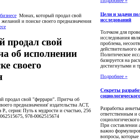
Подробнее »
Цели и задачи по
 бизнесе
Монах, который продал свой
исследований
 желаний и поиске своего предназначения
есе
Толчком для пров
исследования явля
й продал свой
проблема, несоотв
действительного 
ча об исполнении
Политическое исс
базируется на рас
ке своего
достигнутыми и т
я
Подробнее »
Секреты разрабо
социологического
й продал свой "феррари". Притча об
воего предназначения' издательства АСТ,
Разработка анкеты
Р., серия: Путь к мудрости и счастью, 256
ответственным и 
 0062515675, 978-0062515674
социологического
При составлении 
важно формулиров
вопросы, которые б