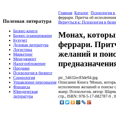
Главная
Каталог
Психология в
феррари. Притча об исполнении
Полезная литература
Вернуться к: Психология в бизн
Бизнес-книги
Монах, которы
Бизнес-планирование
Бухучет
феррари. Прит
Деловая литература
Логистика
желаний и поис
Маркетинг
Менеджмент
предназначени
Налогообложение
Продажи
Психология в бизнесе
pic_54632ec83de94.jpg
Социология
Описание
Книга 'Монах, которы
Управление персоналом
исполнении желаний и поиске с
Финансы
жанр: Психология, автор: Шарма 
Юридическая
стр., ISBN: 978-5-17-082787-9 ,
литература