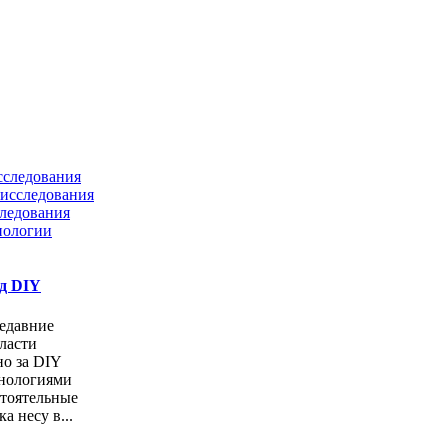
сследования
исследования
ледования
нологии
од DIY
едавние
ласти
но за DIY
хнологиями
стоятельные
а несу в...