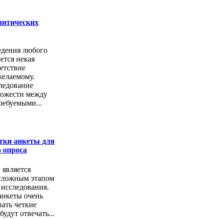
литических
едения любого
ется некая
етствие
желаемому.
ледование
хожести между
ребуемыми...
тки анкеты для
 опроса
 является
сложным этапом
 исследования.
анкеты очень
ать четкие
удут отвечать...