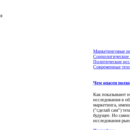
ия
Маркетинговые и
Социологические 
Политические исс
Современные тех
Чем опасен подх
Как показывают н
исследования в об
маркетинга, имен
("сделай сам") те
будущее. Но само
исследования рынк