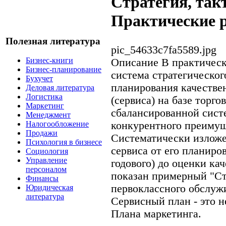
Стратегия, такт
Практические 
Полезная литература
pic_54633c7fa5589.jpg
Бизнес-книги
Описание
В практическ
Бизнес-планирование
система стратегическог
Бухучет
планирования качестве
Деловая литература
Логистика
(сервиса) на базе торг
Маркетинг
сбалансированной сист
Менеджмент
конкурентного преимущ
Налогообложение
Продажи
Систематически излож
Психология в бизнесе
сервиса от его планиро
Социология
Управление
годового) до оценки ка
персоналом
показан примерный "Ст
Финансы
первоклассного обслуж
Юридическая
литература
Сервисный план - это н
Плана маркетинга.