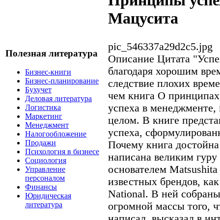
Принципы успе
Мацусита
pic_546337a29d2c5.jpg
Полезная литература
Описание
Цитата "Успе
благодаря хорошим врем
Бизнес-книги
Бизнес-планирование
следствие плохих врем
Бухучет
чем книга О принципах
Деловая литература
успеха в менеджменте, 
Логистика
Маркетинг
целом. В книге предст
Менеджмент
успеха, сформулирован
Налогообложение
Продажи
Почему книга достойна
Психология в бизнесе
написана великим гуру
Социология
основателем Matsushita 
Управление
персоналом
известных брендов, как 
Финансы
National. В ней собран
Юридическая
огромной массы того, 
литература
написал, высказал в ин