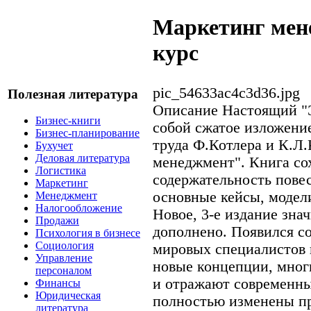
Маркетинг мене
курс
pic_54633ac4c3d36.jpg
Полезная литература
Описание
Настоящий "Э
Бизнес-книги
собой сжатое изложение
Бизнес-планирование
труда Ф.Котлера и К.Л
Бухучет
Деловая литература
менеджмент". Книга со
Логистика
содержательность повес
Маркетинг
основные кейсы, модел
Менеджмент
Налогообложение
Новое, 3-е издание зна
Продажи
дополнено. Появился со
Психология в бизнесе
Социология
мировых специалистов 
Управление
новые концепции, мног
персоналом
и отражают современны
Финансы
Юридическая
полностью изменены п
литература