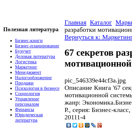
Главная
Каталог
Марк
Полезная литература
разработки мотивацион
Вернуться к: Маркетин
Бизнес-книги
Бизнес-планирование
67 секретов ра
Бухучет
Деловая литература
мотивационной
Логистика
Маркетинг
Менеджмент
Налогообложение
pic_546339e44cf3a.jpg
Продажи
Описание
Книга '67 сек
Психология в бизнесе
Социология
мотивационной системы
Управление
жанр: Экономика.Бизнес
персоналом
Р., серия: Бизнес-класс,
Финансы
Юридическая
20111-4
литература