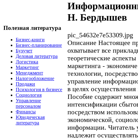
Информационны
Н. Бердышев
Полезная литература
pic_54632e7e53309.jpg
Бизнес-книги
Описание
Настоящее пр
Бизнес-планирование
охватывает все прикла
Бухучет
Деловая литература
теоретические аспекты
Логистика
маркетинга - экономич
Маркетинг
технологии, посредств
Менеджмент
Налогообложение
управление информаци
Продажи
в целях осуществления
Психология в бизнесе
Социология
Пособие содержит множ
Управление
интенсификации сбытов
персоналом
посредством использов
Финансы
Юридическая
экономической, социол
литература
информации. Читатель у
надлежит осуществлять