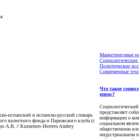
ия
Маркетинговые и
Социологические 
Политические исс
Современные тех
Что такое социо
опрос?
Социологический
представляет собо
ско-испанский и испанско-русский словарь
информации о ко
го валютного фонда и Парижского клуба (с
социальном явлен
 А.В. // Kuznetsov-Herrero Andrey
общественном ил
индустриальном п