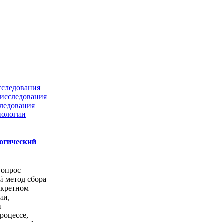
сследования
исследования
ледования
нологии
логический
 опрос
й метод сбора
нкретном
ии,
и
роцессе,