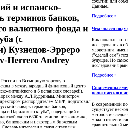
событии или объе
ий и испанско-
Данные...
ь терминов банков,
Подробнее »
о валютного фонда и
Чем опасен подх
ба (с
Как показывают н
исследования в об
) Кузнецов-Эрреро
маркетинга, имен
("сделай сам") те
ov-Herrero Andrey
будущее. Но само
исследования рынк
Подробнее »
 России во Всемирную торговую
осквы в международный финансовый центр
Современные ме
ско-английского и 6 испанских словарей),
политического и
ворах между А.Л.Кудриным, Министром
 директором-распорядителем МВФ, подготовил
В современной п
русский словарь терминов банков,
существует нескол
да и Парижского клуба", содержащий в
методов исследов
испанской около 6800 терминов по экономике,
можно отнести си
нию, банковским и некоторым биржевым
сравнительный ме
. Словарь интересен в связи с твердым