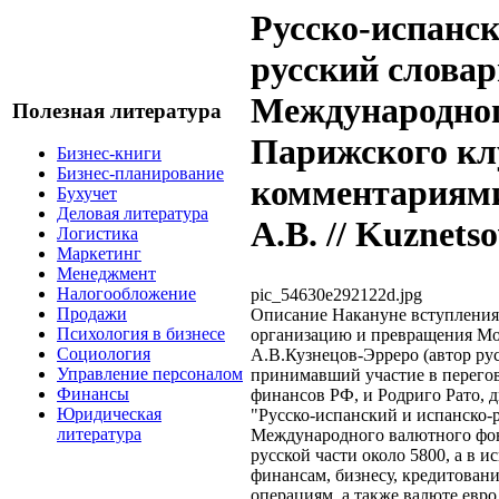
Русско-испанск
русский словар
Международног
Полезная литература
Парижского клу
Бизнес-книги
Бизнес-планирование
комментариями
Бухучет
Деловая литература
А.В. // Kuznets
Логистика
Маркетинг
Менеджмент
Налогообложение
pic_54630e292122d.jpg
Продажи
Описание
Накануне вступления
Психология в бизнесе
организацию и превращения М
Социология
А.В.Кузнецов-Эрреро (автор рус
Управление персоналом
принимавший участие в перего
Финансы
финансов РФ, и Родриго Рато,
Юридическая
"Русско-испанский и испанско-
литература
Международного валютного фон
русской части около 5800, а в 
финансам, бизнесу, кредитова
операциям, а также валюте евро