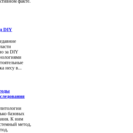
ктивном факте.
од DIY
едавние
ласти
но за DIY
хнологиями
стоятельные
а несу в...
тоды
сследования
олитологии
ько базовых
ания. К ним
стемный метод,
тод,