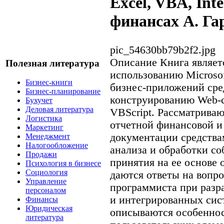
Excel, VBA, Int
финансах А. Га
pic_54630bb79b2f2.jpg
Описание
Книга являет
Полезная литература
использованию Microsof
Бизнес-книги
бизнес-приложений ср
Бизнес-планирование
конструированию Web-
Бухучет
Деловая литература
VBScript. Рассматрива
Логистика
отчетной финансовой и
Маркетинг
документации средства
Менеджмент
Налогообложение
анализа и обработки с
Продажи
принятия на ее основе
Психология в бизнесе
Социология
даются ответы на вопр
Управление
программиста при разр
персоналом
и интегрированных си
Финансы
Юридическая
описываются особеннос
литература