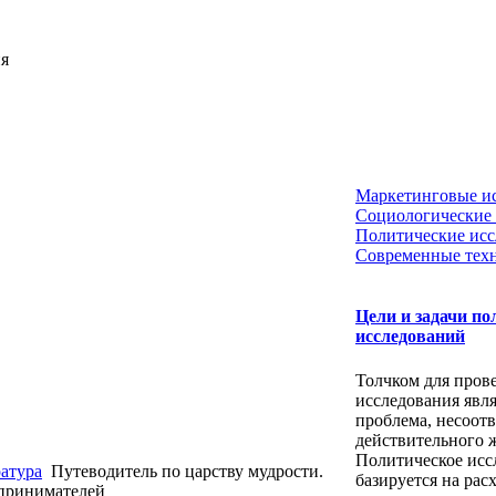
ия
Маркетинговые и
Социологические 
Политические исс
Современные тех
Цели и задачи по
исследований
Толчком для пров
исследования явля
проблема, несоотв
действительного 
Политическое исс
ратура
Путеводитель по царству мудрости.
базируется на рас
принимателей