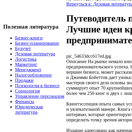
Вернуться к: Деловая литератур
Путеводитель п
Полезная литература
Лучшие идеи 
предпринимате
Бизнес-книги
Бизнес-планирование
Бухучет
Деловая литература
pic_54633dcc617ed.jpg
Логистика
Описание
На рынке немало кни
Маркетинг
предпринимательского успеха. 
Менеджмент
вершин бизнеса, может рассказ
Налогообложение
и Джимми Бойеттов дает уника
Продажи
мастеров своего дела основы з
Психология в бизнесе
суммирует опыт 70 крупнейших
Социология
более чем 250 книг и двух с ли
Управление персоналом
Финансы
Квинтэссенция опыта самых ус
Юридическая
и увлекательной манере. Книга
литература
интервью, которые ориентируют
определить точку зрения авторо
Издание адресовано как начина