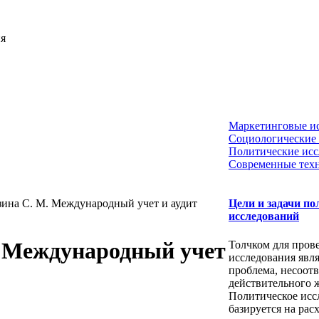
ия
Маркетинговые и
Социологические 
Политические исс
Современные тех
зина С. М. Международный учет и аудит
Цели и задачи по
исследований
. Международный учет
Толчком для пров
исследования явля
проблема, несоотв
действительного 
Политическое исс
базируется на рас