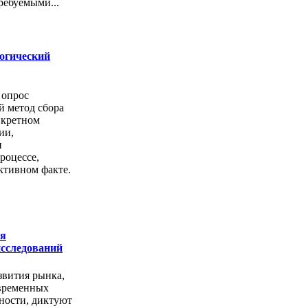
ребуемыми...
логический
 опрос
й метод сбора
нкретном
ии,
и
роцессе,
ктивном факте.
ия
сследований
звития рынка,
временных
тности, диктуют