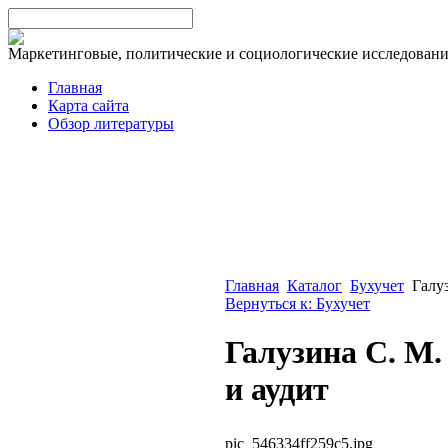
Маркетинговые, политические и социологические исследован
Главная
Карта сайта
Обзор литературы
Главная
Каталог
Бухучет
Галу
Вернуться к: Бухучет
Галузина С. М
и аудит
pic_546334ff259c5.jpg