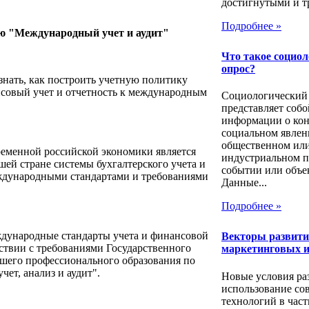
достигнутыми и т
Подробнее »
ю "Международный учет и аудит"
Что такое социо
опрос?
знать, как построить учетную политику
нсовый учет и отчетность к международным
Социологический
представляет собо
информации о ко
социальном явлен
общественном ил
еменной российской экономики является
индустриальном п
ей стране системы бухгалтерского учета и
событии или объе
еждународными стандартами и требованиями
Данные...
Подробнее »
ждународные стандарты учета и финансовой
Векторы развит
тствии с требованиями Государственного
маркетинговых и
сшего профессионального образования по
чет, анализ и аудит".
Новые условия ра
использование со
технологий в час