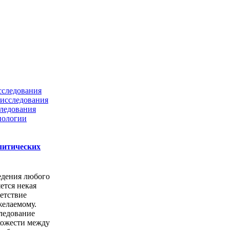
сследования
исследования
ледования
нологии
литических
едения любого
ется некая
етствие
желаемому.
ледование
хожести между