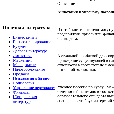
Описание
Аннотация к учебному пособи
Полезная литература
Из этой книги читатели могут у
предприятия, приблизить фина
Бизнес-книги
стандартам.
Бизнес-планирование
Бухучет
Деловая литература
Логистика
Актуальной проблемой для совр
Маркетинг
приведение существующей в наш
Менеджмент
отчетности в соответствие с м
Налогообложение
рыночной экономики.
Продажи
Психология в бизнесе
Социология
Учебное пособие по курсу "Ме
Управление персоналом
отчетности" написано в соотве
Финансы
образовательного стандарта вы
Юридическая
специальности "Бухгалтерский у
литература