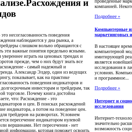
ализе.Расхождения и
проведенные мар
компанией. Некото
ндов
Подробнее »
Компьютерные и
маркетинговых и
 это несогласованность поведения
ождения наблюдаются у дна рынка, а
 трейдеры слишком вольно обращаются с
В настоящее врем
ать эти важные понятия предельно ясными.
компьютерной мо
 увереннее играть на ценовых трендах и
имитирующей реа
ротов прежде, чем о них будут знать все
является новейше
Расхождение - самый надежный и
исследования в л
тренда. Александр Элдер, один из ведущих
условиях. Компью
нгу, показывает, как на практике
и программное...
огласованность поведения индикаторов и
к долгосрочным инвесторам и трейдерам, так
Подробнее »
ой торговле. Почему книга достойна
ете, что: Расхождение - это
Интернет и соци
ндикаторов и цен. В поисках расхождений
исследования
ие индикатора, а потом на поведение цен.
для трейдеров на разворотах. Условием
Интернет-техноло
яется пересечение индикатором нулевой
значительно расш
ли вершинами. Нет пересечения - нет
возможность соци
зной информации, которая поможет освоить