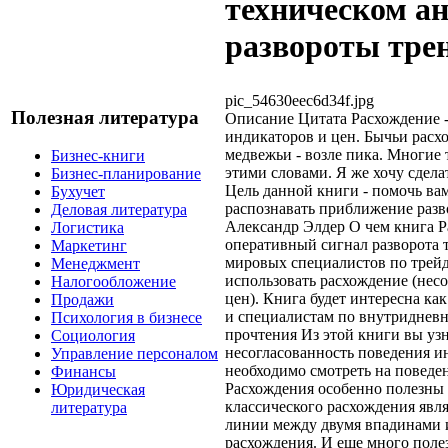
техническом ан
развороты тре
pic_54630eec6d34f.jpg
Полезная литература
Описание
Цитата Расхождение -
индикаторов и цен. Бычьи расх
медвежьи - возле пика. Многие
Бизнес-книги
этими словами. Я же хочу сдел
Бизнес-планирование
Цель данной книги - помочь вам
Бухучет
распознавать приближение разво
Деловая литература
Александр Элдер О чем книга 
Логистика
оперативный сигнал разворота 
Маркетинг
мировых специалистов по трейди
Менеджмент
использовать расхождение (нес
Налогообложение
цен). Книга будет интересна ка
Продажи
и специалистам по внутридневн
Психология в бизнесе
прочтения Из этой книги вы узна
Социология
несогласованность поведения и
Управление персоналом
необходимо смотреть на поведен
Финансы
Расхождения особенно полезны 
Юридическая
классического расхождения явл
литература
линии между двумя впадинами и
расхождения. И еще много поле