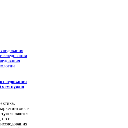
сследования
исследования
ледования
нологии
исследования
О чем нужно
актика,
маркетинговые
астую являются
, но и
 исследования