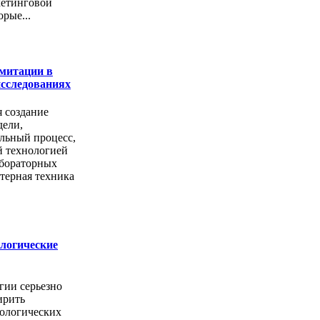
кетинговой
рые...
митации в
сследованиях
я создание
дели,
льный процесс,
й технологией
абораторных
терная техника
ологические
гии серьезно
ирить
ологических