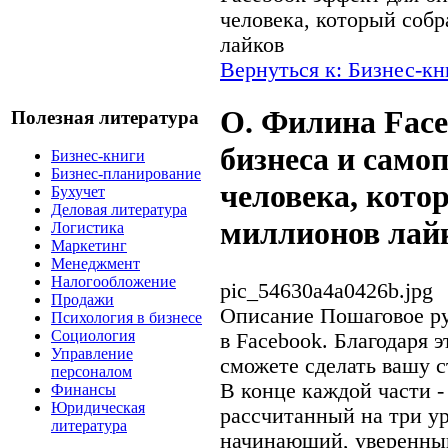
человека, который собр
лайков
Вернуться к: Бизнес-кн
О. Филина Face
Полезная литература
бизнеса и само
Бизнес-книги
Бизнес-планирование
человека, кото
Бухучет
Деловая литература
миллионов лай
Логистика
Маркетинг
Менеджмент
Налогообложение
pic_54630a4a0426b.jpg
Продажи
Описание
Пошаговое ру
Психология в бизнесе
Социология
в Facebook. Благодаря 
Управление
сможете сделать вашу 
персоналом
В конце каждой части -
Финансы
Юридическая
рассчитанный на три ур
литература
начинающий, уверенный