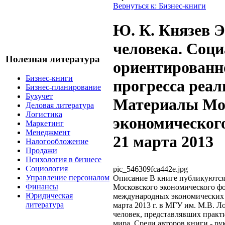
Вернуться к: Бизнес-книги
Ю. К. Князев 
человека. Соци
Полезная литература
ориентированно
Бизнес-книги
прогресса реал
Бизнес-планирование
Бухучет
Материалы Мо
Деловая литература
Логистика
экономического
Маркетинг
Менеджмент
21 марта 2013
Налогообложение
Продажи
Психология в бизнесе
Социология
pic_546309fca442e.jpg
Управление персоналом
Описание
В книге публикуются 
Финансы
Московского экономического фо
Юридическая
международных экономических 
литература
марта 2013 г. в МГУ им. М.В. Л
человек, представлявших практи
мира. Среди авторов книги - р