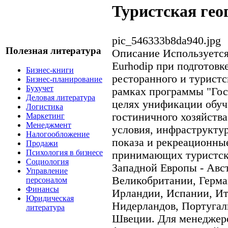
Туристская ге
pic_546333b8da940.jpg
Полезная литература
Описание
Используется
Eurhodip при подготовк
Бизнес-книги
ресторанного и туристс
Бизнес-планирование
Бухучет
рамках программы "Го
Деловая литература
целях унификации обуч
Логистика
гостиничного хозяйств
Маркетинг
Менеджмент
условия, инфраструктур
Налогообложение
показа и рекреационны
Продажи
Психология в бизнесе
принимающих туристски
Социология
Западной Европы - Авст
Управление
Великобритании, Герма
персоналом
Финансы
Ирландии, Испании, Ит
Юридическая
Нидерландов, Португал
литература
Швеции. Для менеджеро