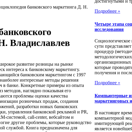
достигнутыми и т
нциклопедия банковского маркетинга Д. Н.
Подробнее »
Четыре этапа со
банковского
исследования
Н. Владиславлев
Социологическое 
сути представляет
процедур (методи
методологических
организационных 
широкое развитие розницы на рынке
которые проводят
ск интереса к банковскому маркетингу.
получения и посл
мающийся банковским маркетингом с 1997
т наиболее интересные методы решения
Подробнее »
ч в банке. Конкретные примеры из опыта
 методов, наглядно показывая его
Компьютерные и
аются проблемы оценки качества
маркетинговых и
анизации розничных продаж, создания
ожений, разработки новых банковских
дки, управления банковской рекламой и PR,
В настоящее врем
-системой, call-center, вебсайтом и
компьютерной мо
огие другие проблемы, которые руководство
имитирующей реа
вой службой. Книга предназначена для
является новейше