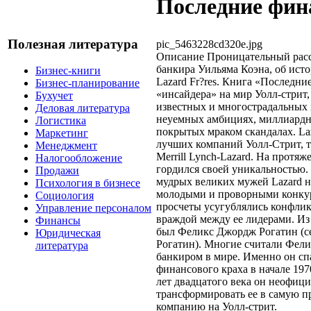
Последние фин
Полезная литература
pic_5463228cd320e.jpg
Описание
Проницательный расс
банкира Уильяма Коэна, об ист
Бизнес-книги
Lazard Fr?res. Книга «Последни
Бизнес-планирование
«инсайдера» на мир Уолл-стрит,
Бухучет
известных и многострадальных
Деловая литература
неуемных амбициях, миллиардны
Логистика
покрытых мраком скандалах. Laz
Маркетинг
лучших компаний Уолл-Стрит, та
Менеджмент
Merrill Lynch-Lazard. На протяж
Налогообложение
гордился своей уникальностью. 
Продажи
мудрых великих мужей Lazard на
Психология в бизнесе
молодыми и проворными конкур
Социология
просчеты усугублялись конфлик
Управление персоналом
враждой между ее лидерами. Из
Финансы
был Феликс Джордж Рогатин (се
Юридическая
Рогатин). Многие считали Фе
литература
банкиром в мире. Именно он спа
финансового краха в начале 19
лет двадцатого века он неофициа
трансформировать ее в самую 
компанию на Уолл-стрит.