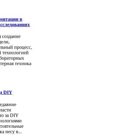
митации в
сследованиях
я создание
дели,
льный процесс,
й технологией
абораторных
терная техника
од DIY
едавние
ласти
но за DIY
хнологиями
стоятельные
а несу в...