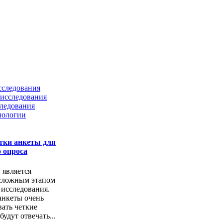
сследования
исследования
ледования
нологии
тки анкеты для
 опроса
 является
сложным этапом
 исследования.
анкеты очень
ать четкие
удут отвечать...