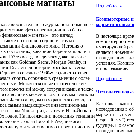
ансовые магнаты
Подробнее »
Компьютерные и
маркетинговых и
каз любознательного журналиста и бывшего
ории метаморфоз инвестиционного банка
е финансовые магнаты» - это взгляд
В настоящее врем
 а также на историю одной из самых
компьютерной мо
 компаний финансового мира. История о
имитирующей реа
х состояниях, коварной борьбе за власть и
является новейше
ard Fr?res всегда выделялся даже на фоне
исследования в л
ких как Goldman Sachs, Morgan Stanley, и
условиях. Компью
ении 157-летней истории этот банк всегда
и программное...
Однако в середине 1980-х годов стратегия
чала сбоить, особенно в сравнении с более
Подробнее »
ентами. Множественные стратегические
том поколений между сотрудниками, а также
Чем опасен подх
 всех великих мужей в Lazard самым великим
мья Феликса родом из украинского городка
Как показывают н
ликса самым выдающимся инвестиционным
исследования в об
с сначала Уолл-стрит, а затем и Нью-Йорк от
маркетинга, имен
70х годов. На протяжении последних тридцати
("сделай сам") те
льно возглавлял Lazard Fr?res, помогая
будущее. Но само
престижную и таинственную инвестиционную
исследования рынк