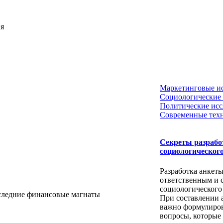
ия
Маркетинговые и
Социологические 
Политические исс
Современные тех
Секреты разрабо
социологического
Разработка анкеты
ответственным и 
социологического
ледние финансовые магнаты
При составлении 
важно формулиров
вопросы, которые б