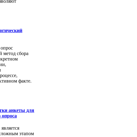
озволяют
логический
 опрос
й метод сбора
нкретном
ии,
и
роцессе,
ктивном факте.
тки анкеты для
 опроса
 является
сложным этапом