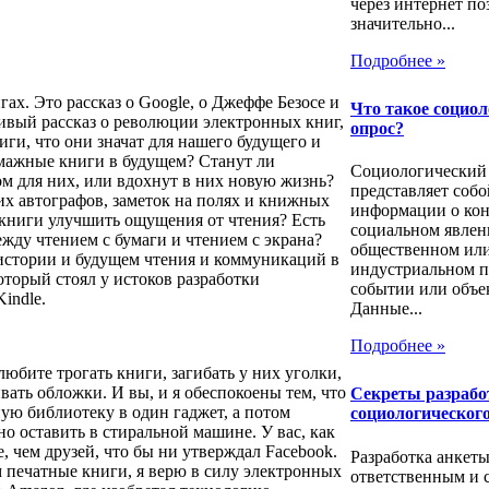
через интернет п
значительно...
Подробнее »
гах. Это рассказ о Google, о Джеффе Безосе и
Что такое социо
дивый рассказ о революции электронных книг,
опрос?
иги, что они значат для нашего будущего и
умажные книги в будущем? Станут ли
Социологический
м для них, или вдохнут в них новую жизнь?
представляет собо
их автографов, заметок на полях и книжных
информации о ко
книги улучшить ощущения от чтения? Есть
социальном явлен
жду чтением с бумаги и чтением с экрана?
общественном ил
истории и будущем чтения и коммуникаций в
индустриальном п
который стоял у истоков разработки
событии или объе
indle.
Данные...
Подробнее »
любите трогать книги, загибать у них уголки,
ивать обложки. И вы, и я обеспокоены тем, что
Секреты разрабо
ую библиотеку в один гаджет, а потом
социологического
но оставить в стиральной машине. У вас, как
, чем друзей, что бы ни утверждал Facebook.
Разработка анкеты
м печатные книги, я верю в силу электронных
ответственным и 