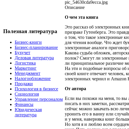
pic_54630cda9ecca.jpg
Описание
О чем эта книга
Это рассказ об электронных кни
Полезная литература
призраке Гутенберга. Это прав
о том, что такое электронные кн
Бизнес-книги
для чтения вообще. Что ждет б
Бизнес-планирование
электронные аналоги приговоро
Бухучет
Какова судьба обложек, авторск
Деловая литература
полок? Смогут ли электронные 
Логистика
ли принципиальное различие ме
Маркетинг
На эти и подобные вопросы об 
Менеджмент
своей книге отвечает человек, 
Налогообложение
электронных чернил и Amazon K
Продажи
От автора
Психология в бизнесе
Социология
Если вы похожи на меня, то вы 
Управление персоналом
писать в них заметки, рассматр
Финансы
сейчас можно закачать всю личн
Юридическая
уронить его в ванну или случай
литература
и у меня, наверняка книг больше
Но хотя я и люблю всем сердце