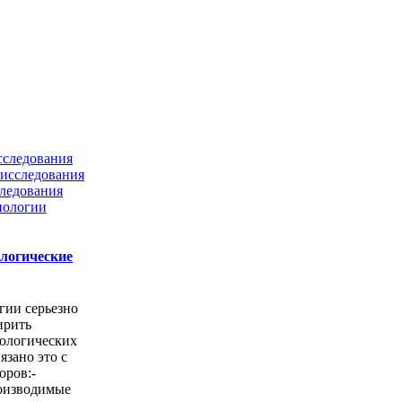
сследования
исследования
ледования
нологии
ологические
гии серьезно
ирить
ологических
язано это с
оров:-
оизводимые