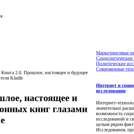
ия
Маркетинговые и
Социологические 
Политические исс
Современные тех
Книга 2.0. Прошлое, настоящее и будущее
теля Kindle
Интернет и соци
исследования
шлое, настоящее и
Интернет-техноло
ронных книг глазами
значительно расш
возможность соци
le
исследований и св
целым рядом факт
Исследования, пр